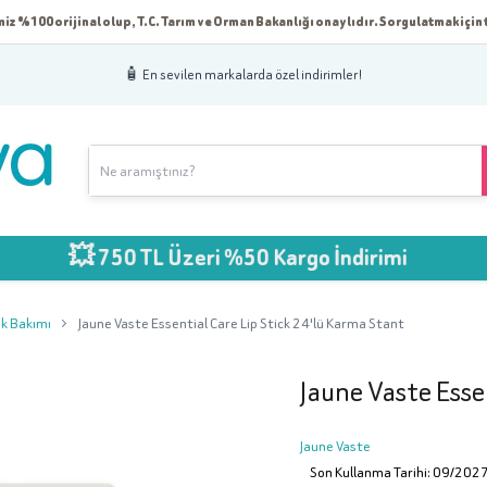
iz %100 orijinal olup, T.C. Tarım ve Orman Bakanlığı onaylıdır. Sorgulatmak için t
🧴 En sevilen markalarda özel indirimler!
 750 TL Üzeri %50 Kargo İndirimi
k Bakımı
Jaune Vaste Essential Care Lip Stick 24'lü Karma Stant
Jaune Vaste Esse
Jaune Vaste
Son Kullanma Tarihi: 09/202