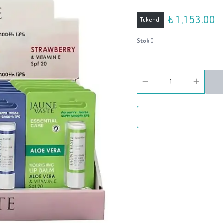
₺ 1,153.00
Tükendi
Stok
0