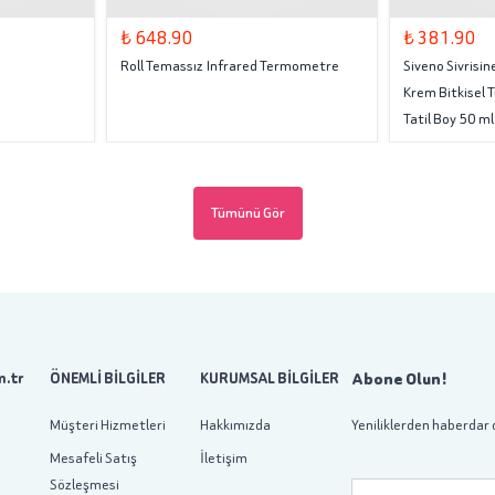
₺ 648.90
₺ 381.90
Roll Temassız Infrared Termometre
Siveno Sivrisi
Krem Bitkisel 
Tatil Boy 50 ml
Tümünü Gör
Abone Olun!
.tr
ÖNEMLİ BİLGİLER
KURUMSAL BİLGİLER
Müşteri Hizmetleri
Hakkımızda
Yeniliklerden haberdar 
Mesafeli Satış
İletişim
Sözleşmesi