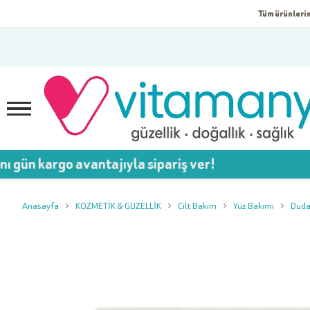
Tüm ürünlerim
go avantajıyla sipariş ver!

Anasayfa
KOZMETİK & GÜZELLİK
Cilt Bakım
Yüz Bakımı
Duda