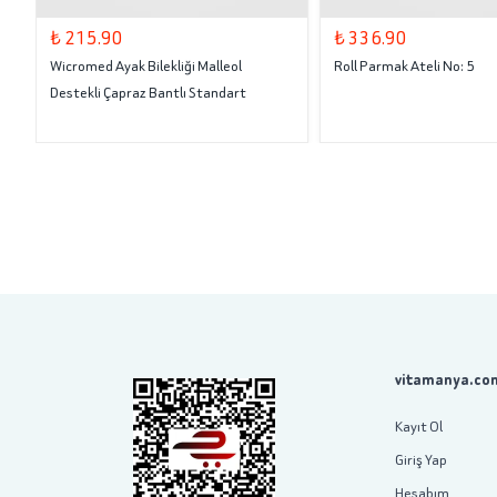
₺ 215.90
₺ 336.90
Wicromed Ayak Bilekliği Malleol
Roll Parmak Ateli No: 5
Destekli Çapraz Bantlı Standart
vitamanya.com
Kayıt Ol
Giriş Yap
Hesabım