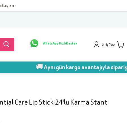
ıklayınız.
WhatsApp Hızlı Destek
Giriş Yap
🚚 Aynı gün kargo avantajıyla sipariş ver!
ntial Care Lip Stick 24'lü Karma Stant
7