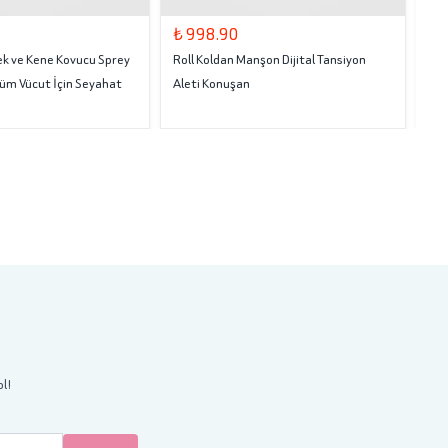
₺ 998.90
₺ 
nek ve Kene Kovucu Sprey
Roll Koldan Manşon Dijital Tansiyon
Rol
Tüm Vücut İçin Seyahat
Aleti Konuşan
ol!