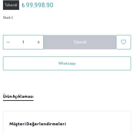
₺ 99,998.90
Tükendi
Stok
0
Tükendi
Whatsapp
Ürün Açıklaması
Müşteri Değerlendirmeleri