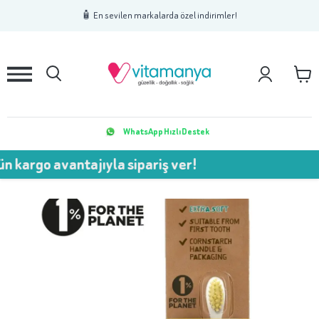
1
2
3
🧴 En sevilen markalarda özel indirimler!
WhatsApp Hızlı Destek
 avantajıyla sipariş ver!
💥 7