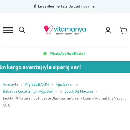
1
2
3
🧴 En sevilen markalarda özel indirimler!
WhatsApp Hızlı Destek
 avantajıyla sipariş ver!
💥 7
Anasayfa
KİŞİSEL BAKIM
Ağız Bakım
Bebek ve Çocuklar İçin Ağız Bakımı
Çocuk Diş Macunu
Jack N' Jill Natural Toothpaste Blackcurrant Frenk Üzümü Aromalı Diş Macunu
50 Gr