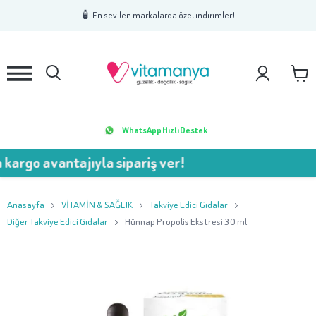
1
2
3
🧴 En sevilen markalarda özel indirimler!
WhatsApp Hızlı Destek
vantajıyla sipariş ver!
💥 75
Anasayfa
VİTAMİN & SAĞLIK
Takviye Edici Gıdalar
Diğer Takviye Edici Gıdalar
Hünnap Propolis Ekstresi 30 ml