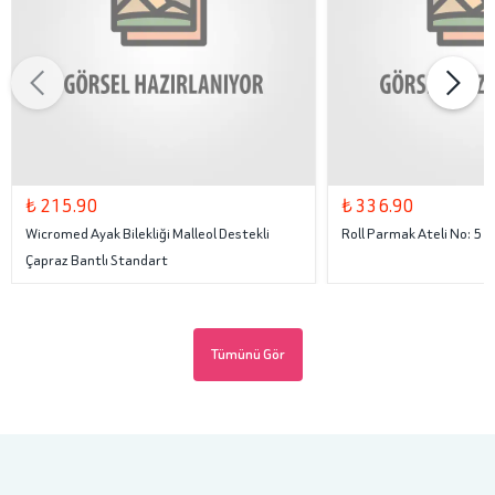
₺ 215.90
₺ 336.90
Wicromed Ayak Bilekliği Malleol Destekli
Roll Parmak Ateli No: 5
Çapraz Bantlı Standart
Tümünü Gör