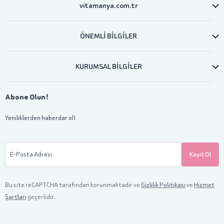
vitamanya.com.tr
ÖNEMLİ BİLGİLER
KURUMSAL BİLGİLER
Abone Olun!
Yeniliklerden haberdar ol!
E-Posta Adresi
Kayıt Ol
Bu site reCAPTCHA tarafından korunmaktadır ve
Gizlilik Politikası
ve
Hizmet
Şartları
geçerlidir.