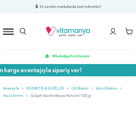
1
2
3
🧴 En sevilen markalarda özel indirimler!
WhatsApp Hızlı Destek
kargo avantajıyla sipariş ver!
Anasayfa
KOZMETİK & GÜZELLİK
Cilt Bakım
Vücut Bakımı
Vücut Kremi
Gülşah Vazelin Beyaz Naturel 100 gr