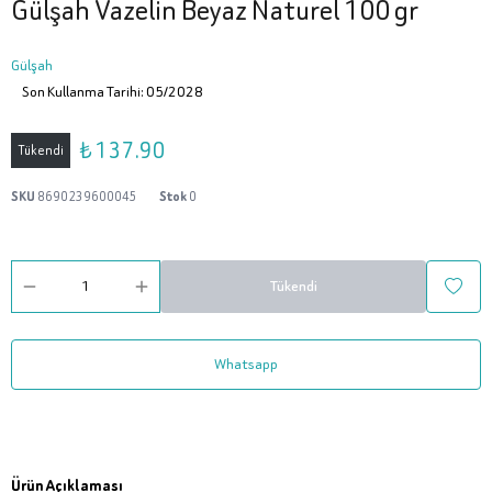
Gülşah Vazelin Beyaz Naturel 100 gr
Gülşah
Son Kullanma Tarihi: 05/2028
₺ 137.90
Tükendi
SKU
8690239600045
Stok
0
Tükendi
Whatsapp
Ürün Açıklaması