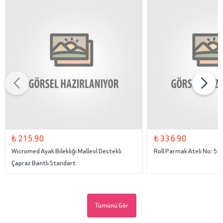
₺ 215.90
₺ 336.90
Wicromed Ayak Bilekliği Malleol Destekli
Roll Parmak Ateli No: 5
Çapraz Bantlı Standart
Tümünü Gör