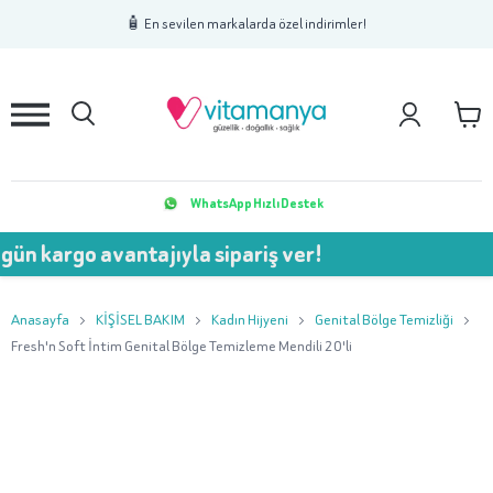
1
2
3
🧴 En sevilen markalarda özel indirimler!
WhatsApp Hızlı Destek
o avantajıyla sipariş ver!
💥
Anasayfa
KİŞİSEL BAKIM
Kadın Hijyeni
Genital Bölge Temizliği
Fresh'n Soft İntim Genital Bölge Temizleme Mendili 20'li