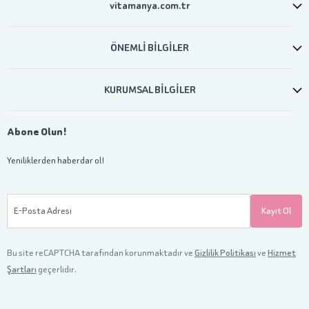
vitamanya.com.tr
ÖNEMLİ BİLGİLER
KURUMSAL BİLGİLER
Abone Olun!
Yeniliklerden haberdar ol!
E-Posta Adresi
Kayıt Ol
Bu site reCAPTCHA tarafından korunmaktadır ve
Gizlilik Politikası
ve
Hizmet
Şartları
geçerlidir.