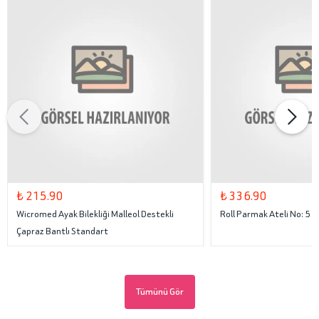
₺ 215.90
₺ 336.90
Wicromed Ayak Bilekliği Malleol Destekli
Roll Parmak Ateli No: 5
Çapraz Bantlı Standart
Tümünü Gör