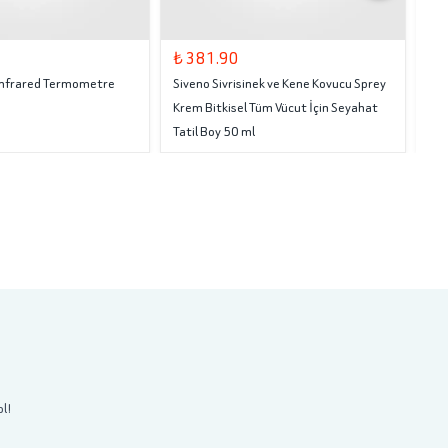
₺ 381.90
₺ 
 Infrared Termometre
Siveno Sivrisinek ve Kene Kovucu Sprey
Tru
Krem Bitkisel Tüm Vücut İçin Seyahat
Tatil Boy 50 ml
ol!