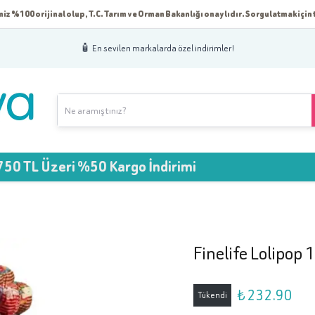
iz %100 orijinal olup, T.C. Tarım ve Orman Bakanlığı onaylıdır. Sorgulatmak için t
🧴 En sevilen markalarda özel indirimler!
L Üzeri %50 Kargo İndirimi

Finelife Lolipop 
₺ 232.90
Tükendi