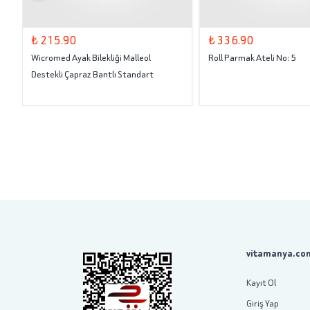
₺ 215.90
₺ 336.90
Wicromed Ayak Bilekliği Malleol
Roll Parmak Ateli No: 5
Destekli Çapraz Bantlı Standart
vitamanya.com
Kayıt Ol
Giriş Yap