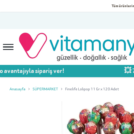
Tüm ürünlerim
ntajıyla sipariş ver!
💥 750 T
Anasayfa
SÜPERMARKET
Finelife Lolipop 11 Gr x 120 Adet