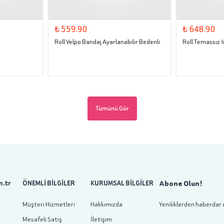
₺ 559.90
₺ 648.90
Roll Velpo Bandaj Ayarlanabilir Bedenli
Roll Temassız
Tümünü Gör
Abone Olun!
.tr
ÖNEMLİ BİLGİLER
KURUMSAL BİLGİLER
Müşteri Hizmetleri
Hakkımızda
Yeniliklerden haberdar 
Mesafeli Satış
İletişim