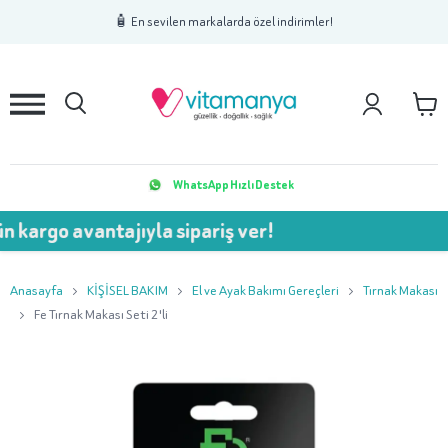
1
2
3
🧴 En sevilen markalarda özel indirimler!
WhatsApp Hızlı Destek
avantajıyla sipariş ver!
💥 7
Anasayfa
KİŞİSEL BAKIM
El ve Ayak Bakımı Gereçleri
Tırnak Makası
Fe Tırnak Makası Seti 2'li