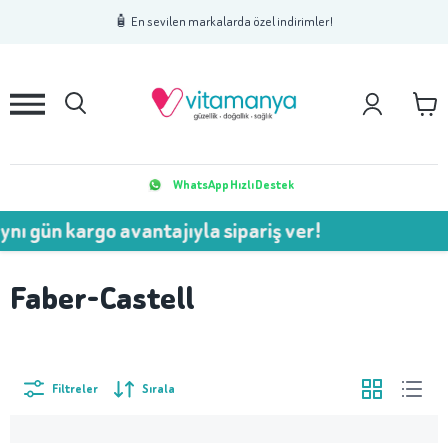
1
2
3
🧴 En sevilen markalarda özel indirimler!
WhatsApp Hızlı Destek
nı gün kargo avantajıyla sipariş ver!
Faber-Castell
Filtreler
Sırala