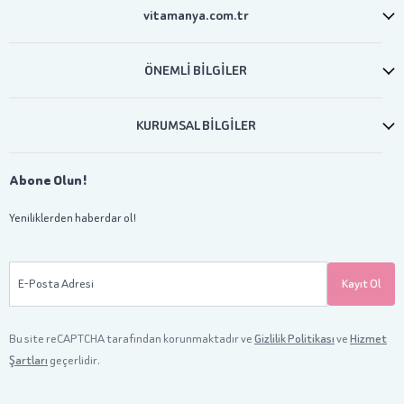
vitamanya.com.tr
ÖNEMLİ BİLGİLER
KURUMSAL BİLGİLER
Abone Olun!
Yeniliklerden haberdar ol!
E-Posta Adresi
Kayıt Ol
Bu site reCAPTCHA tarafından korunmaktadır ve
Gizlilik Politikası
ve
Hizmet
Şartları
geçerlidir.