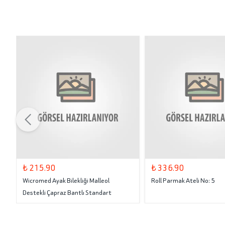
₺ 215.90
₺ 336.90
Wicromed Ayak Bilekliği Malleol
Roll Parmak Ateli No: 5
Destekli Çapraz Bantlı Standart