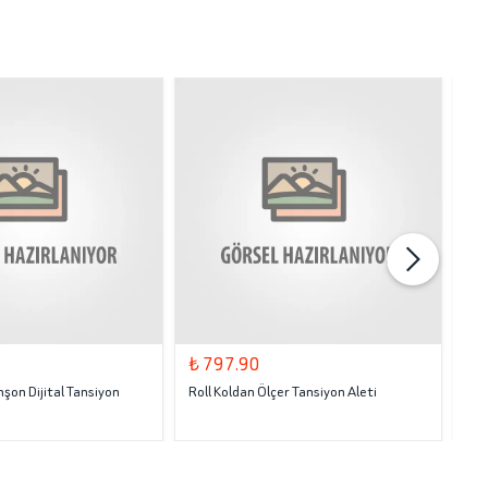
₺ 797.90
₺ 
şon Dijital Tansiyon
Roll Koldan Ölçer Tansiyon Aleti
Rol
Bed