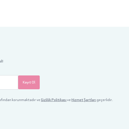
ol!
Kayıt Ol
afından korunmaktadır ve
Gizlilik Politikası
ve
Hizmet Şartları
geçerlidir.