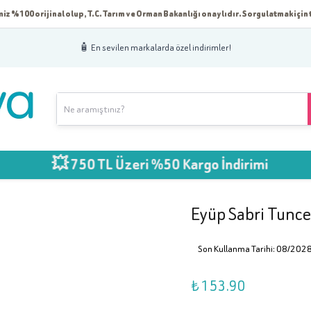
iz %100 orijinal olup, T.C. Tarım ve Orman Bakanlığı onaylıdır. Sorgulatmak için t
🧴 En sevilen markalarda özel indirimler!
💥 750 TL Üzeri %50 Kargo İndirimi
Eyüp Sabri Tunc
Son Kullanma Tarihi: 08/202
₺ 153.90