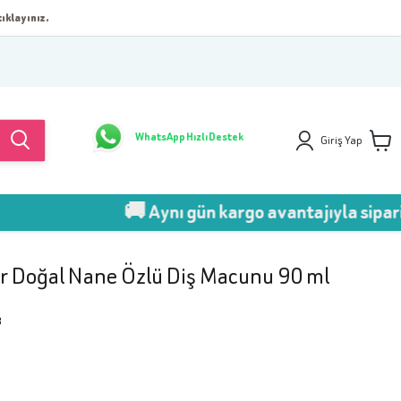
ıklayınız.
WhatsApp Hızlı Destek
Giriş Yap
🚚 Aynı gün kargo avantajıyla sipariş ver!
er Doğal Nane Özlü Diş Macunu 90 ml
8