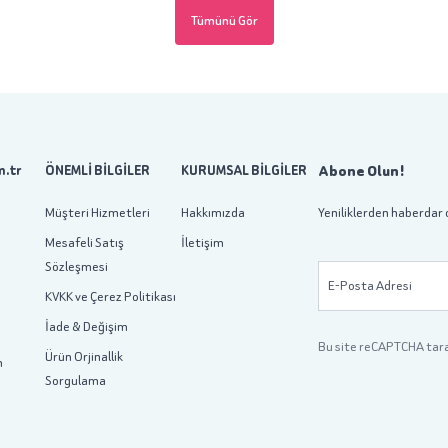
Tümünü Gör
Abone Olun!
.tr
ÖNEMLİ BİLGİLER
KURUMSAL BİLGİLER
Müşteri Hizmetleri
Hakkımızda
Yeniliklerden haberdar 
Mesafeli Satış
İletişim
Sözleşmesi
E-Posta Adresi
KVKK ve Çerez Politikası
İade & Değişim
Bu site reCAPTCHA tar
Ürün Orjinallik
m
Sorgulama