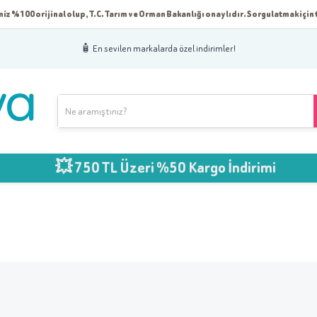
iz %100 orijinal olup, T.C. Tarım ve Orman Bakanlığı onaylıdır. Sorgulatmak için t
🧴 En sevilen markalarda özel indirimler!
💥 750 TL Üzeri %50 Kargo İndirimi