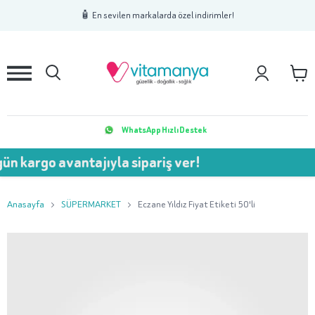
1
2
3
🧴 En sevilen markalarda özel indirimler!
WhatsApp Hızlı Destek
o avantajıyla sipariş ver!
💥 
Anasayfa
SÜPERMARKET
Eczane Yıldız Fiyat Etiketi 50'li