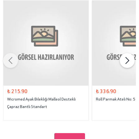
₺ 215.90
₺ 336.90
Wicromed Ayak Bilekliği Malleol Destekli
Roll Parmak Ateli No: 5
Çapraz Bantlı Standart