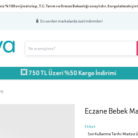
iz %100 orijinal olup, T.C. Tarım ve Orman Bakanlığı onaylıdır. Sorgulatmak için t
🧴 En sevilen markalarda özel indirimler!
 750 TL Üzeri %50 Kargo İndirimi
'li
Eczane Bebek Mavi
Etiket
Son Kullanma Tarihi: Miatsız 