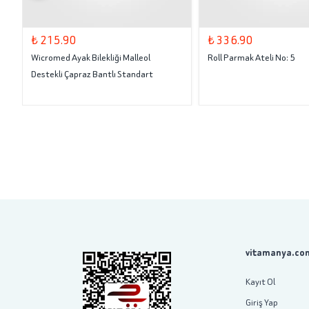
₺ 215.90
₺ 336.90
Wicromed Ayak Bilekliği Malleol
Roll Parmak Ateli No: 5
Destekli Çapraz Bantlı Standart
vitamanya.com
Kayıt Ol
Giriş Yap