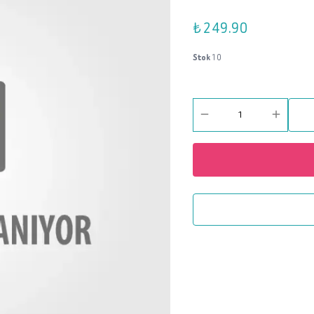
₺ 249.90
Stok
10