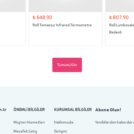
₺ 648.90
₺ 807.90
Roll Temassız Infrared Termometre
Roll Lumbosakr
Bedenli
Tümünü Gör
Abone Olun!
.tr
ÖNEMLİ BİLGİLER
KURUMSAL BİLGİLER
Müşteri Hizmetleri
Hakkımızda
Yeniliklerden haberdar 
Mesafeli Satış
İletişim