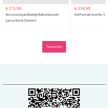
₺ 215.90
₺ 336.90
Wicromed Ayak Bilekliği Malleol Destekli
Roll Parmak Ateli No: 5
Çapraz Bantlı Standart
Tümünü Gör