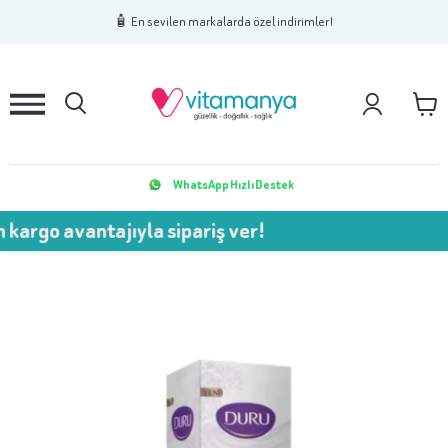
1
2
3
🧴 En sevilen markalarda özel indirimler!
WhatsApp Hızlı Destek
vantajıyla sipariş ver!
💥 75