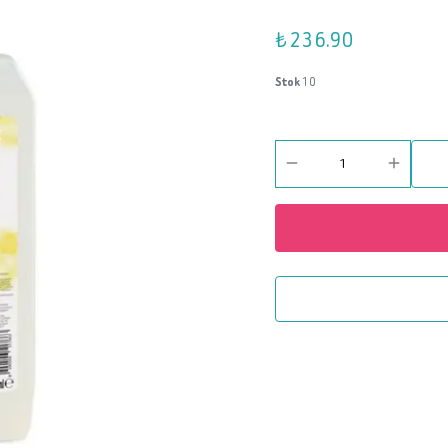
₺ 236.90
Stok
10