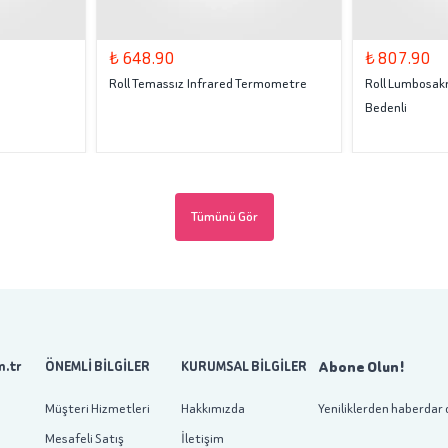
₺ 648.90
₺ 807.90
Roll Temassız Infrared Termometre
Roll Lumbosakr
Bedenli
Tümünü Gör
Abone Olun!
.tr
ÖNEMLİ BİLGİLER
KURUMSAL BİLGİLER
Müşteri Hizmetleri
Hakkımızda
Yeniliklerden haberdar 
Mesafeli Satış
İletişim