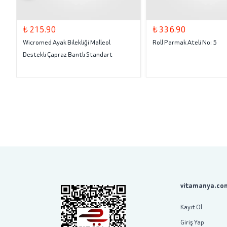
₺ 215.90
₺ 336.90
Wicromed Ayak Bilekliği Malleol
Roll Parmak Ateli No: 5
Destekli Çapraz Bantlı Standart
vitamanya.com
Kayıt Ol
Giriş Yap