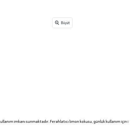
Büyüt
 kullanım imkanı sunmaktadır. Ferahlatıcı limon kokusu, günlük kullanım için i