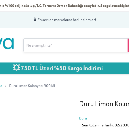
iz %100 orijinal olup, T.C. Tarım ve Orman Bakanlığı onaylıdır. Sorgulatmak için t
🧴 En sevilen markalarda özel indirimler!
750 TL Üzeri %50 Kargo İndirimi
ya
Duru Limon Kolonyası 900 ML
Duru Limon Kolo
Duru
Son Kullanma Tarihi: 02/203