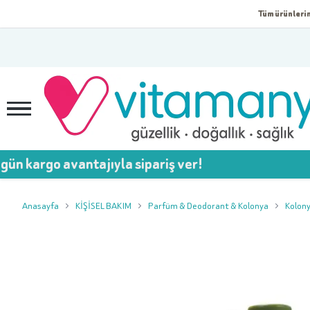
Tüm ürünlerim
 avantajıyla sipariş ver!
💥 
Anasayfa
KİŞİSEL BAKIM
Parfüm & Deodorant & Kolonya
Kolon