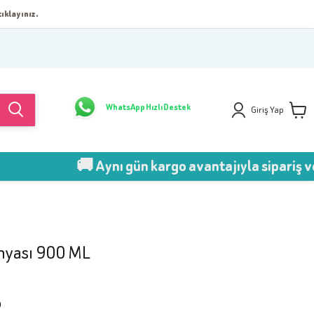
ıklayınız.
WhatsApp Hızlı Destek
Giriş Yap
🚚 Aynı gün kargo avantajıyla sipariş ver!
nyası 900 ML
0