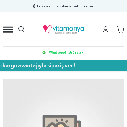
1
2
3
🧴 En sevilen markalarda özel indirimler!
WhatsApp Hızlı Destek
avantajıyla sipariş ver!
💥 75