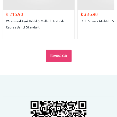
₺ 215.90
₺ 336.90
Wicromed Ayak Bilekliği Malleol Destekli
Roll Parmak Ateli No: 5
Çapraz Bantlı Standart
Tümünü Gör