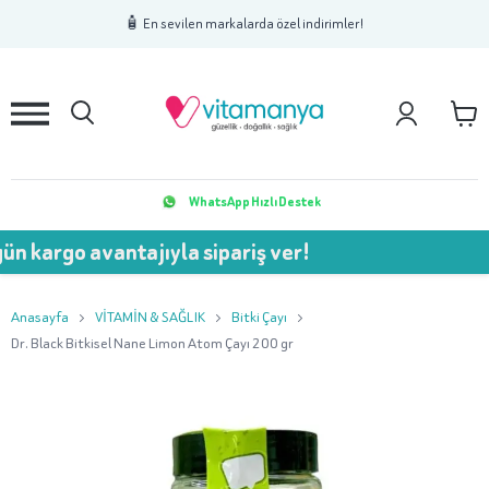
1
2
3
🧴 En sevilen markalarda özel indirimler!
WhatsApp Hızlı Destek
n kargo avantajıyla sipariş ver!
Anasayfa
VİTAMİN & SAĞLIK
Bitki Çayı
Dr. Black Bitkisel Nane Limon Atom Çayı 200 gr