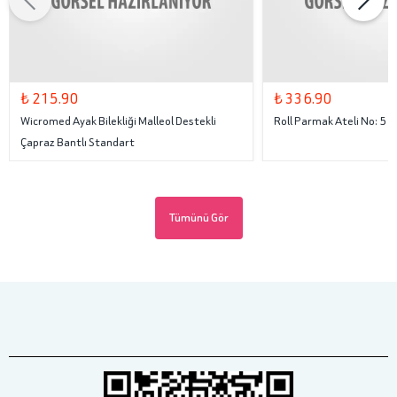
₺ 215.90
₺ 336.90
Wicromed Ayak Bilekliği Malleol Destekli
Roll Parmak Ateli No: 5
Çapraz Bantlı Standart
Tümünü Gör