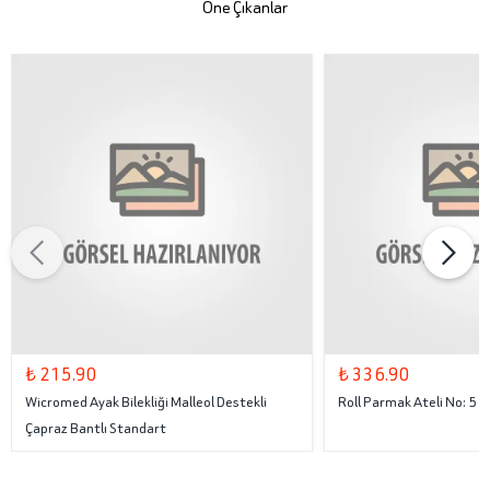
Öne Çıkanlar
₺ 215.90
₺ 336.90
Wicromed Ayak Bilekliği Malleol Destekli
Roll Parmak Ateli No: 5
Çapraz Bantlı Standart