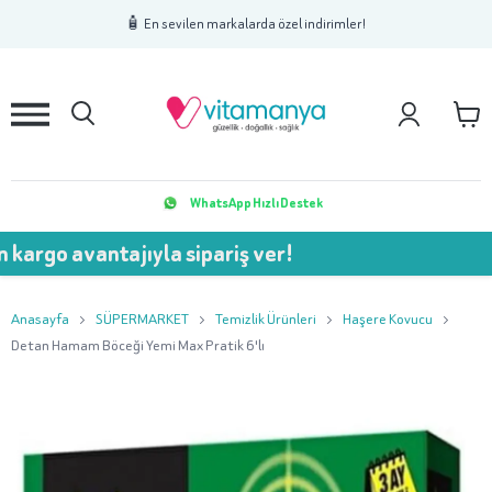
1
2
3
🧴 En sevilen markalarda özel indirimler!
WhatsApp Hızlı Destek
avantajıyla sipariş ver!
💥 75
Anasayfa
SÜPERMARKET
Temizlik Ürünleri
Haşere Kovucu
Detan Hamam Böceği Yemi Max Pratik 6'lı