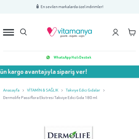
1
2
3
🧴 En sevilen markalarda özel indirimler!
WhatsApp Hızlı Destek
n kargo avantajıyla sipariş ver!
Anasayfa
VİTAMİN & SAĞLIK
Takviye Edici Gıdalar
Dermolife Passiflora Ekstresi Takviye Edici Gıda 180 ml