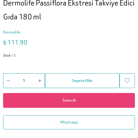
Dermolife Passiflora Ekstresi Takviye Edici
Gıda 180 ml
Dermolife
₺ 111.90
Stok
10
Sepete Ekle
Satın Al
Whatsapp