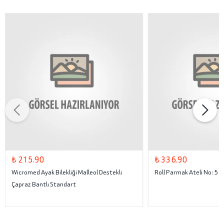
₺ 215.90
₺ 336.90
Wicromed Ayak Bilekliği Malleol Destekli
Roll Parmak Ateli No: 5
Çapraz Bantlı Standart