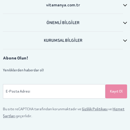
vitamanya.com.tr
ÖNEMLİ BİLGİLER
KURUMSAL BİLGİLER
Abone Olun!
Yeniliklerden haberdar ol!
E-Posta Adresi
Kayıt Ol
Bu site reCAPTCHA tarafından korunmaktadır ve
Gizlilik Politikası
ve
Hizmet
Şartları
geçerlidir.