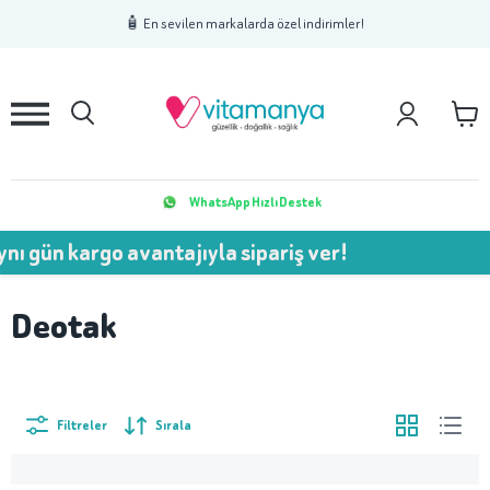
1
2
3
🧴 En sevilen markalarda özel indirimler!
WhatsApp Hızlı Destek
nı gün kargo avantajıyla sipariş ver!
Deotak
Filtreler
Sırala