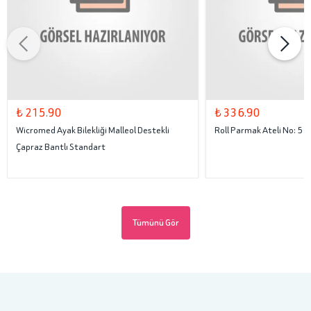
₺ 215.90
₺ 336.90
Wicromed Ayak Bilekliği Malleol Destekli
Roll Parmak Ateli No: 5
Çapraz Bantlı Standart
Tümünü Gör