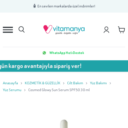
1
2
3
🧴 En sevilen markalarda özel indirimler!
WhatsApp Hızlı Destek
o avantajıyla sipariş ver!
💥 
Anasayfa
KOZMETİK & GÜZELLİK
Cilt Bakım
Yüz Bakımı
Yüz Serumu
Cosmed Glowy Sun Serum SPF50 30 ml