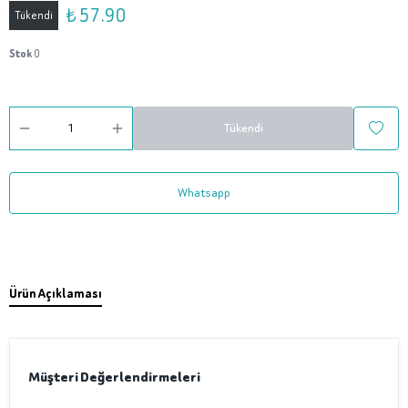
₺ 57.90
Tükendi
Stok
0
Tükendi
Whatsapp
Ürün Açıklaması
Müşteri Değerlendirmeleri