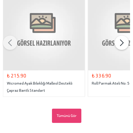
₺ 215.90
₺ 336.90
Wicromed Ayak Bilekliği Malleol Destekli
Roll Parmak Ateli No: 5
Çapraz Bantlı Standart
Tümünü Gör