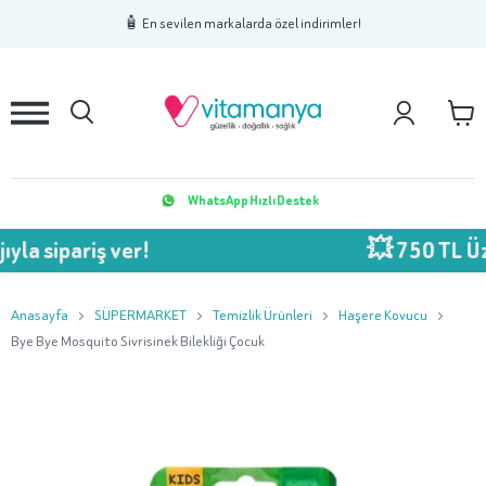
1
2
3
🧴 En sevilen markalarda özel indirimler!
WhatsApp Hızlı Destek
sipariş ver!
💥 750 TL Üzeri
Anasayfa
SÜPERMARKET
Temizlik Ürünleri
Haşere Kovucu
Bye Bye Mosquito Sivrisinek Bilekliği Çocuk