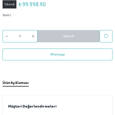
₺ 99,998.90
Tükendi
Stok
0
Tükendi
Whatsapp
Ürün Açıklaması
Müşteri Değerlendirmeleri