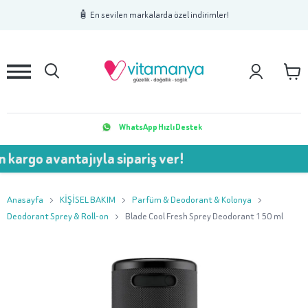
1
2
3
🧴 En sevilen markalarda özel indirimler!
WhatsApp Hızlı Destek
go avantajıyla sipariş ver!
💥
Anasayfa
KİŞİSEL BAKIM
Parfüm & Deodorant & Kolonya
Deodorant Sprey & Roll-on
Blade Cool Fresh Sprey Deodorant 150 ml