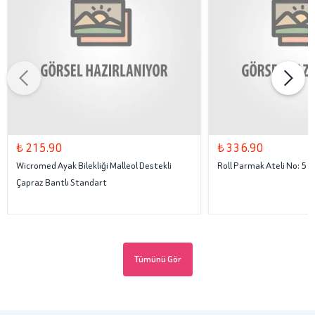
₺ 215.90
₺ 336.90
Wicromed Ayak Bilekliği Malleol Destekli
Roll Parmak Ateli No: 5
Çapraz Bantlı Standart
Tümünü Gör