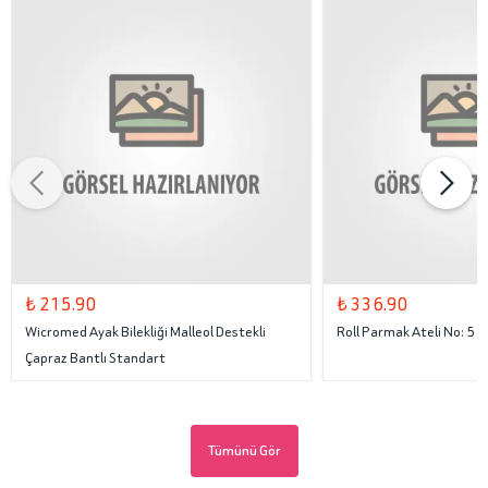
₺ 215.90
₺ 336.90
Wicromed Ayak Bilekliği Malleol Destekli
Roll Parmak Ateli No: 5
Çapraz Bantlı Standart
Tümünü Gör