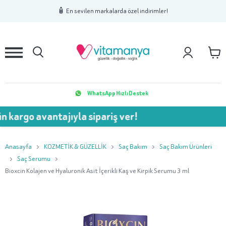
1
2
3
🧴 En sevilen markalarda özel indirimler!
WhatsApp Hızlı Destek
 avantajıyla sipariş ver!
💥 7
Anasayfa
KOZMETİK & GÜZELLİK
Saç Bakım
Saç Bakım Ürünleri
Saç Serumu
Bioxcin Kolajen ve Hyaluronik Asit İçerikli Kaş ve Kirpik Serumu 3 ml