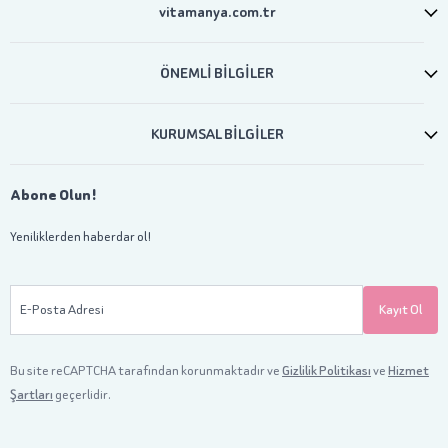
vitamanya.com.tr
ÖNEMLİ BİLGİLER
KURUMSAL BİLGİLER
Abone Olun!
Yeniliklerden haberdar ol!
E-Posta Adresi
Kayıt Ol
Bu site reCAPTCHA tarafından korunmaktadır ve
Gizlilik Politikası
ve
Hizmet
Şartları
geçerlidir.