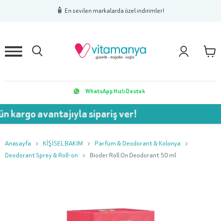
1
2
3
🧴 En sevilen markalarda özel indirimler!
WhatsApp Hızlı Destek
 kargo avantajıyla sipariş ver!
Anasayfa
KİŞİSEL BAKIM
Parfüm & Deodorant & Kolonya
Deodorant Sprey & Roll-on
Bioder Roll On Deodorant 50 ml