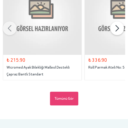
₺ 215.90
₺ 336.90
Wicromed Ayak Bilekliği Malleol Destekli
Roll Parmak Ateli No: 5
Çapraz Bantlı Standart
Tümünü Gör