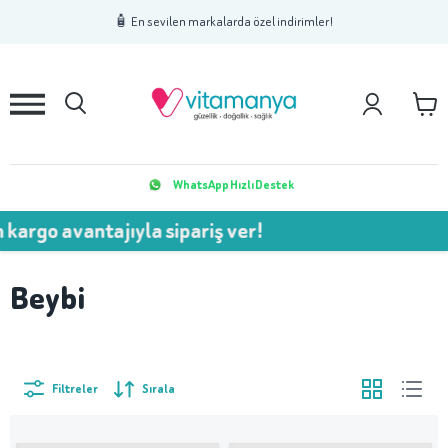
1
2
3
🧴 En sevilen markalarda özel indirimler!
WhatsApp Hızlı Destek
vantajıyla sipariş ver!
💥 750
Beybi
Filtreler
Sırala