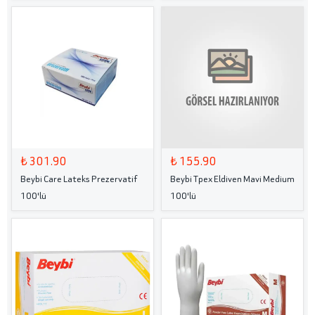
₺ 301.90
₺ 155.90
Beybi Care Lateks Prezervatif
Beybi Tpex Eldiven Mavi Medium
100'lü
100'lü