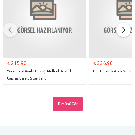
₺ 215.90
₺ 336.90
Wicromed Ayak Bilekliği Malleol Destekli
Roll Parmak Ateli No: 5
Çapraz Bantlı Standart
Tümünü Gör