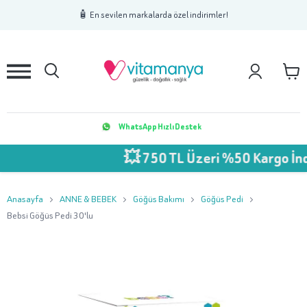
1
2
3
🧴 En sevilen markalarda özel indirimler!
WhatsApp Hızlı Destek
💥 750 TL Üzeri %50 Kargo İndi
Anasayfa
ANNE & BEBEK
Göğüs Bakımı
Göğüs Pedi
Bebsi Göğüs Pedi 30'lu