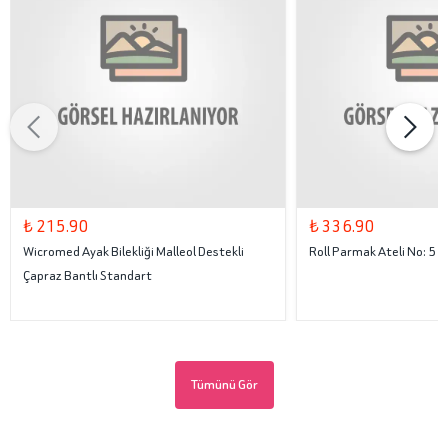
₺ 215.90
₺ 336.90
Wicromed Ayak Bilekliği Malleol Destekli
Roll Parmak Ateli No: 5
Çapraz Bantlı Standart
Tümünü Gör