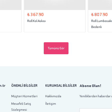
₺ 367.90
₺ 807.90
Roll Kol Askısı
Roll Lumbosakr
Bedenli
Tümünü Gör
Abone Olun!
.tr
ÖNEMLİ BİLGİLER
KURUMSAL BİLGİLER
Müşteri Hizmetleri
Hakkımızda
Yeniliklerden haberdar 
Mesafeli Satış
İletişim
Sözleşmesi