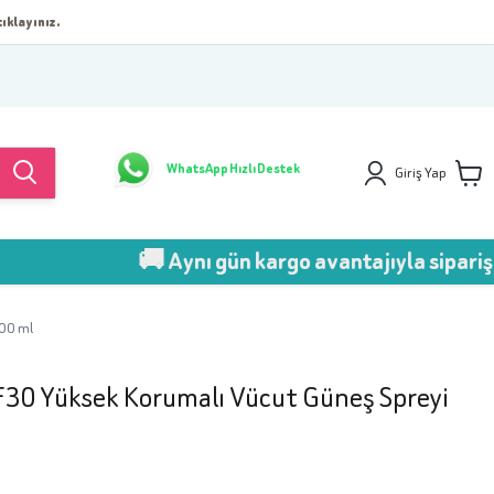
ıklayınız.
WhatsApp Hızlı Destek
Giriş Yap
🚚 Aynı gün kargo avantajıyla sipariş ver!
200 ml
F30 Yüksek Korumalı Vücut Güneş Spreyi