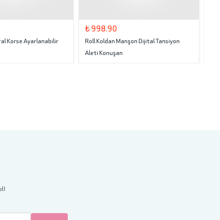
₺ 998.90
₺ 
al Korse Ayarlanabilir
Roll Koldan Manşon Dijital Tansiyon
Rol
Aleti Konuşan
ol!