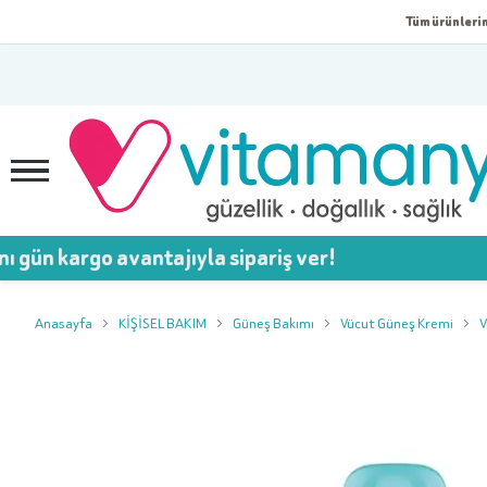
Tüm ürünlerim
go avantajıyla sipariş ver!
💥
Anasayfa
KİŞİSEL BAKIM
Güneş Bakımı
Vücut Güneş Kremi
V