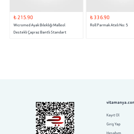
₺ 215.90
₺ 336.90
Wicromed Ayak Bilekliği Malleol
Roll Parmak Ateli No: 5
Destekli Çapraz Bantlı Standart
vitamanya.com
Kayıt Ol
Giriş Yap
Hesabım