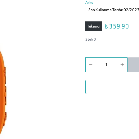
Arko
Son Kullanma Tarihi: 02/202
₺ 359.90
Tükendi
Stok
0