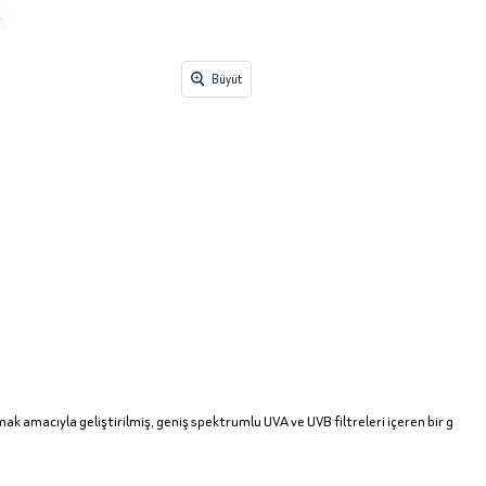
Büyüt
k amacıyla geliştirilmiş, geniş spektrumlu UVA ve UVB filtreleri içeren bir g