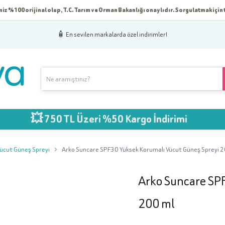
iz %100 orijinal olup, T.C. Tarım ve Orman Bakanlığı onaylıdır. Sorgulatmak için t
🧴 En sevilen markalarda özel indirimler!
 750 TL Üzeri %50 Kargo İndirimi
ücut Güneş Spreyi
Arko Suncare SPF30 Yüksek Korumalı Vücut Güneş Spreyi 
Arko Suncare SP
200 ml