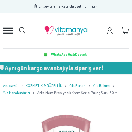
1
2
3
🧴 En sevilen markalarda özel indirimler!
WhatsApp Hızlı Destek
ün kargo avantajıyla sipariş ver!
Anasayfa
KOZMETİK & GÜZELLİK
Cilt Bakım
Yüz Bakımı
Yüz Nemlendirici
Arko Nem Prebiyotik Krem Serisi Pirinç Sütü 60 ML