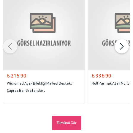
₺ 215.90
₺ 336.90
Wicromed Ayak Bilekliği Malleol Destekli
Roll Parmak Ateli No: 5
Çapraz Bantlı Standart
Tümünü Gör