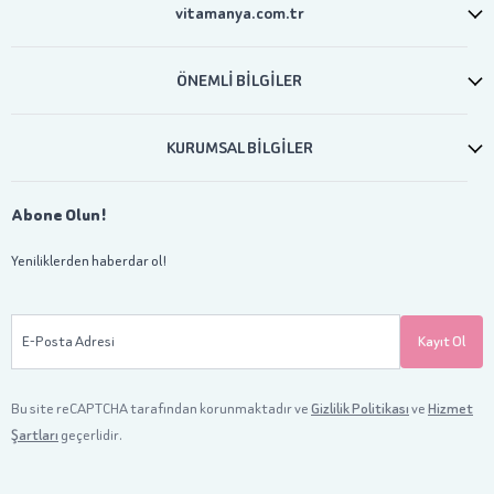
vitamanya.com.tr
ÖNEMLİ BİLGİLER
KURUMSAL BİLGİLER
Abone Olun!
Yeniliklerden haberdar ol!
E-Posta Adresi
Kayıt Ol
Bu site reCAPTCHA tarafından korunmaktadır ve
Gizlilik Politikası
ve
Hizmet
Şartları
geçerlidir.