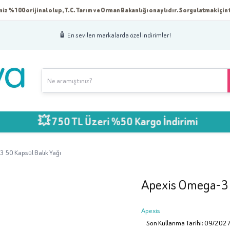
iz %100 orijinal olup, T.C. Tarım ve Orman Bakanlığı onaylıdır. Sorgulatmak için t
🧴 En sevilen markalarda özel indirimler!
💥 750 TL Üzeri %50 Kargo İndirimi
 50 Kapsül Balık Yağı
Apexis Omega-3 5
Apexis
Son Kullanma Tarihi: 09/202