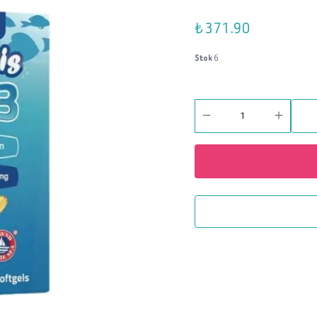
₺ 371.90
Stok
6