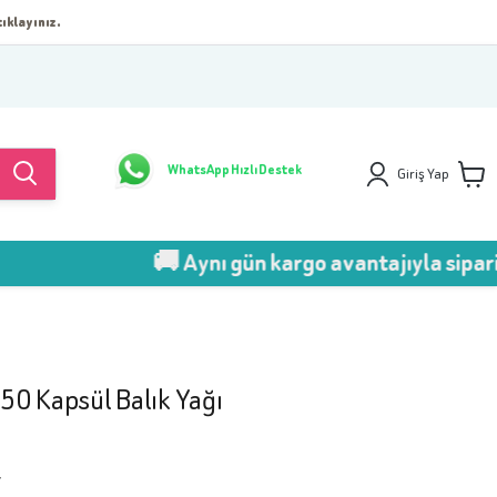
ıklayınız.
WhatsApp Hızlı Destek
Giriş Yap
🚚 Aynı gün kargo avantajıyla sipariş ver!
0 Kapsül Balık Yağı
7