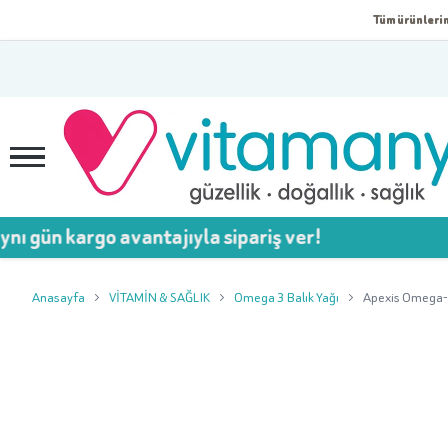
Tüm ürünlerim
argo avantajıyla sipariş ver!
Anasayfa
VİTAMİN & SAĞLIK
Omega 3 Balık Yağı
Apexis Omega-3