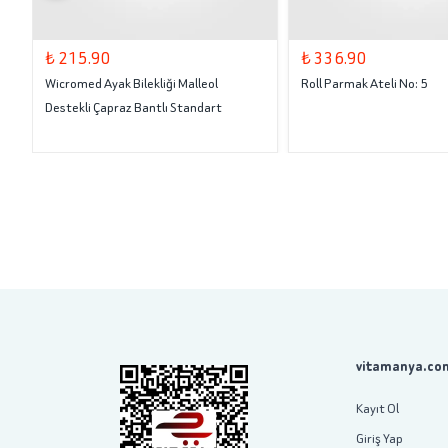
₺ 215.90
₺ 336.90
Wicromed Ayak Bilekliği Malleol
Roll Parmak Ateli No: 5
Destekli Çapraz Bantlı Standart
vitamanya.com
Kayıt Ol
Giriş Yap