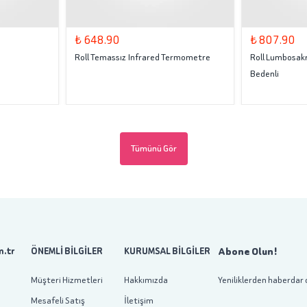
₺ 648.90
₺ 807.90
Roll Temassız Infrared Termometre
Roll Lumbosakr
Bedenli
Tümünü Gör
Abone Olun!
.tr
ÖNEMLİ BİLGİLER
KURUMSAL BİLGİLER
Müşteri Hizmetleri
Hakkımızda
Yeniliklerden haberdar 
Mesafeli Satış
İletişim