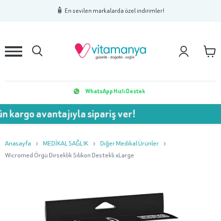
1
2
3
🧴 En sevilen markalarda özel indirimler!
WhatsApp Hızlı Destek
 avantajıyla sipariş ver!
💥 7
Anasayfa
MEDİKAL SAĞLIK
Diğer Medikal Ürünler
Wicromed Örgü Dirseklik Silikon Destekli xLarge