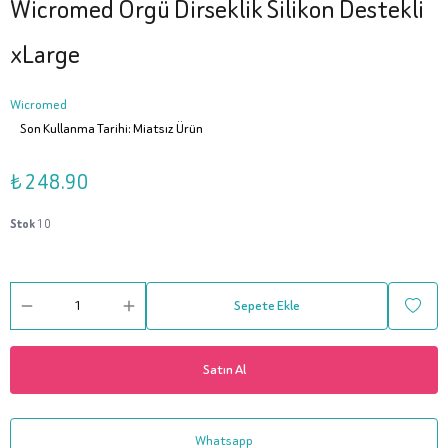
Wicromed Örgü Dirseklik Silikon Destekli
xLarge
Wicromed
Son Kullanma Tarihi: Miatsız Ürün
₺ 248.90
Stok
10
Sepete Ekle
Satın Al
Whatsapp