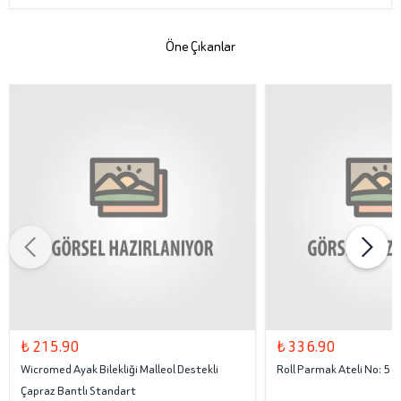
Öne Çıkanlar
₺ 215.90
₺ 336.90
Wicromed Ayak Bilekliği Malleol Destekli
Roll Parmak Ateli No: 5
Çapraz Bantlı Standart